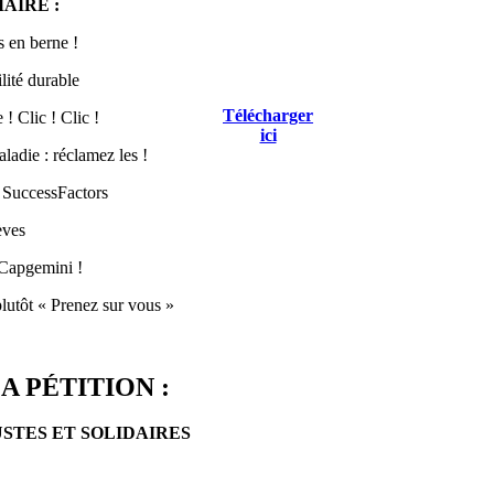
AIRE :
 en berne !
lité durable
Télécharger
! Clic ! Clic !
ici
ladie : réclamez les !
 SuccessFactors
èves
Capgemini !
lutôt « Prenez sur vous »
A PÉTITION :
USTES ET SOLIDAIRES