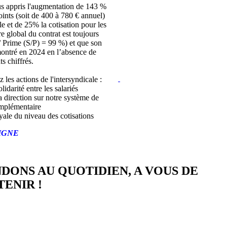
s appris l'augmentation de 143 %
joints (soit de 400 à 780 € annuel)
lle et de 25% la cotisation pour les
bre global du contrat est toujours
/ Prime (S/P) = 99 %) et que son
montré en 2024 en l’absence de
ts chiffrés.
z les actions de l'intersyndicale :
lidarité entre les salariés
a direction sur notre système de
mplémentaire
yale du niveau des cotisations
IGNE
NDONS AU QUOTIDIEN, A VOUS DE
ENIR !