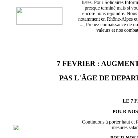
listes. Pour Solidaires Info
presque terminé mais si vou
encore nous rejoindre. Nou
notamment en Rhône-Alpes et d
..., Prenez connaissance de no
valeurs et nos combats
7 FEVRIER : AUGMENT
PAS L'ÂGE DE DEPART
LE 7 
POUR NOS
Continuons à porter haut et f
mesures salari
POUR NOS 