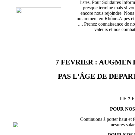
listes. Pour Solidaires Info
presque terminé mais si vou
encore nous rejoindre. Nou
notamment en Rhône-Alpes et d
..., Prenez connaissance de no
valeurs et nos combats
7 FEVRIER : AUGMENT
PAS L'ÂGE DE DEPART
LE 7 
POUR NOS
Continuons à porter haut et f
mesures salari
POUR NOS 