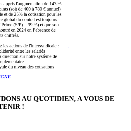
s appris l'augmentation de 143 %
joints (soit de 400 à 780 € annuel)
lle et de 25% la cotisation pour les
bre global du contrat est toujours
/ Prime (S/P) = 99 %) et que son
montré en 2024 en l’absence de
ts chiffrés.
z les actions de l'intersyndicale :
lidarité entre les salariés
a direction sur notre système de
mplémentaire
yale du niveau des cotisations
IGNE
NDONS AU QUOTIDIEN, A VOUS DE
ENIR !