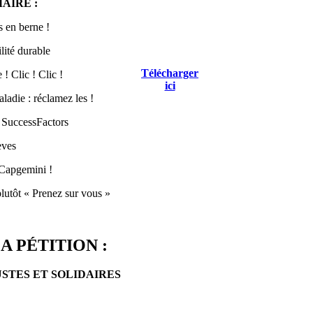
AIRE :
 en berne !
lité durable
Télécharger
! Clic ! Clic !
ici
ladie : réclamez les !
 SuccessFactors
èves
Capgemini !
lutôt « Prenez sur vous »
A PÉTITION :
USTES ET SOLIDAIRES