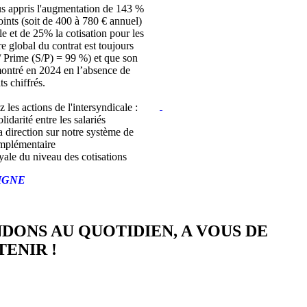
s appris l'augmentation de 143 %
joints (soit de 400 à 780 € annuel)
lle et de 25% la cotisation pour les
bre global du contrat est toujours
/ Prime (S/P) = 99 %) et que son
montré en 2024 en l’absence de
ts chiffrés.
z les actions de l'intersyndicale :
lidarité entre les salariés
a direction sur notre système de
mplémentaire
yale du niveau des cotisations
IGNE
NDONS AU QUOTIDIEN, A VOUS DE
ENIR !