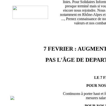
listes. Pour Solidaires Info
presque terminé mais si vou
encore nous rejoindre. Nou
notamment en Rhône-Alpes et d
..., Prenez connaissance de no
valeurs et nos combats
7 FEVRIER : AUGMENT
PAS L'ÂGE DE DEPART
LE 7 
POUR NOS
Continuons à porter haut et f
mesures salari
POUR NOS 