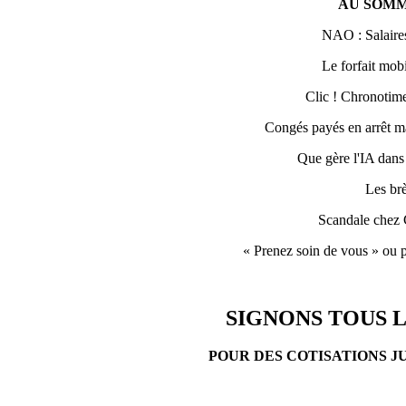
AU SOMM
NAO : Salaires
Le forfait mobi
Clic ! Chronotime 
Congés payés en arrêt ma
Que gère l'IA dans
Les br
Scandale chez 
« Prenez soin de vous » ou p
SIGNONS TOUS L
POUR DES COTISATIONS J