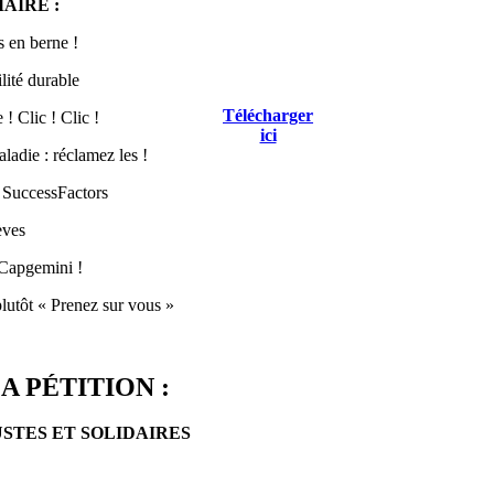
AIRE :
 en berne !
lité durable
Télécharger
! Clic ! Clic !
ici
ladie : réclamez les !
 SuccessFactors
èves
Capgemini !
lutôt « Prenez sur vous »
A PÉTITION :
USTES ET SOLIDAIRES