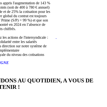
s appris l'augmentation de 143 %
joints (soit de 400 à 780 € annuel)
lle et de 25% la cotisation pour les
bre global du contrat est toujours
/ Prime (S/P) = 99 %) et que son
montré en 2024 en l’absence de
ts chiffrés.
z les actions de l'intersyndicale :
lidarité entre les salariés
a direction sur notre système de
mplémentaire
yale du niveau des cotisations
IGNE
NDONS AU QUOTIDIEN, A VOUS DE
ENIR !