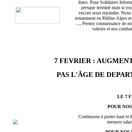
listes. Pour Solidaires Info
presque terminé mais si vou
encore nous rejoindre. Nou
notamment en Rhône-Alpes et d
..., Prenez connaissance de no
valeurs et nos combats
7 FEVRIER : AUGMENT
PAS L'ÂGE DE DEPART
LE 7 
POUR NOS
Continuons à porter haut et f
mesures salari
POUR NOS 