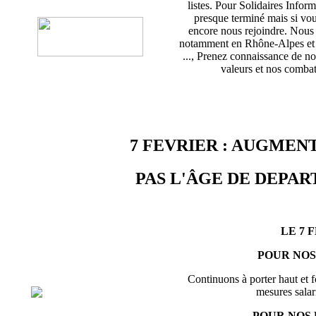
listes. Pour Solidaires Info
presque terminé mais si vou
encore nous rejoindre. Nou
notamment en Rhône-Alpes et d
..., Prenez connaissance de no
valeurs et nos combats
7 FEVRIER : AUGMENT
PAS L'ÂGE DE DEPART
LE 7 
POUR NOS
Continuons à porter haut et f
mesures salari
POUR NOS 