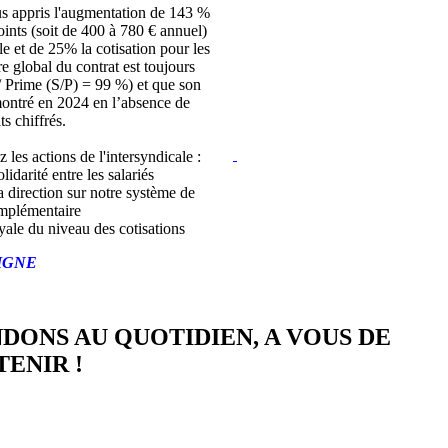
s appris l'augmentation de 143 %
joints (soit de 400 à 780 € annuel)
lle et de 25% la cotisation pour les
bre global du contrat est toujours
/ Prime (S/P) = 99 %) et que son
montré en 2024 en l’absence de
ts chiffrés.
z les actions de l'intersyndicale :
lidarité entre les salariés
a direction sur notre système de
mplémentaire
yale du niveau des cotisations
IGNE
NDONS AU QUOTIDIEN, A VOUS DE
ENIR !