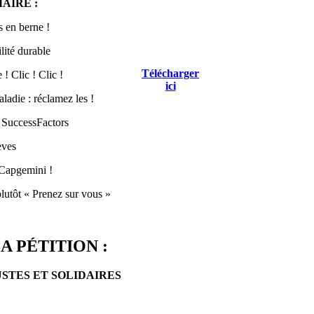
AIRE :
 en berne !
lité durable
Télécharger
! Clic ! Clic !
ici
ladie : réclamez les !
 SuccessFactors
èves
Capgemini !
lutôt « Prenez sur vous »
A PÉTITION :
USTES ET SOLIDAIRES