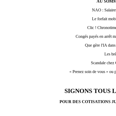
AU SOMM
NAO : Salaires
Le forfait mobi
Clic ! Chronotime 
Congés payés en arrêt ma
Que gère l'IA dans
Les br
Scandale chez 
« Prenez soin de vous » ou p
SIGNONS TOUS L
POUR DES COTISATIONS J